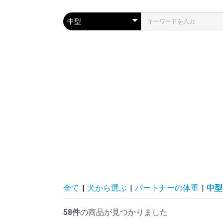
全て
|
犬から選ぶ
|
パートナーの体重
|
中型
58件
の商品が見つかりました