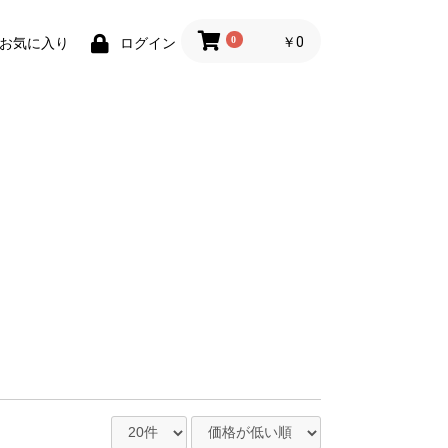
0
￥0
お気に入り
ログイン
ラルチョイス
レモ
ドレシピ
ーディッシュ
トロ おやつ
ーズ
ト
ト
ー
シュ
ン
WAFONA
日本シール
LE CREUSET
LIFE LIKE
MEDICAT
HaruPet
犬の温泉
グッズ
グッズ
スキンケア
お手入れ