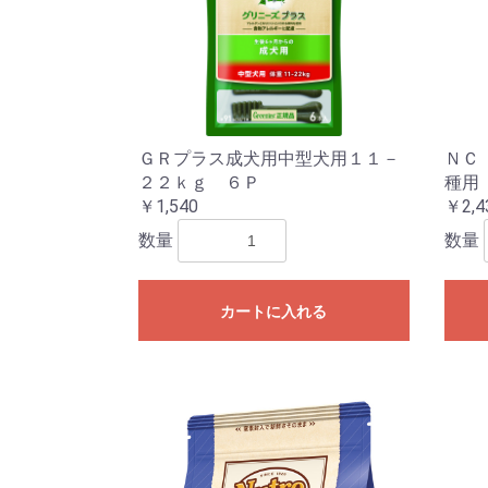
ＧＲプラス成犬用中型犬用１１－
ＮＣ
２２ｋｇ ６Ｐ
種用
￥1,540
￥2,4
数量
数量
カートに入れる