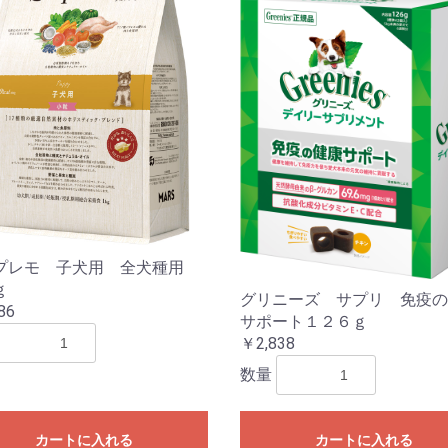
プレモ 子犬用 全犬種用
ｇ
グリニーズ サプリ 免疫の
86
サポート１２６ｇ
￥2,838
数量
カートに入れる
カートに入れる