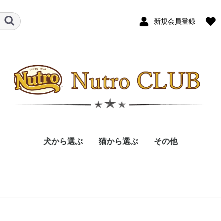
新規会員登録
犬から選ぶ
猫から選ぶ
その他
ブランド
商品種類
パートナーの体重
パートナーの年齢
フレーバー
訳ありアイテム
ブランド
商品種類
パートナーの年齢
フレーバー
訳ありアイテム
ナチュラルチョイス
シュプレモ
ワイルドレシピ
グリニーズ
ドライ
ウェット
おやつ
超小型
小型
中型
大型
パピー
アダルト
シニア
チキン
ビーフ
ターキー
ラム
フィッシュ
サーモン
鹿肉
ブランド
商品種類
ナチュ
シュプ
ワイル
デイリ
ニュー
グリニ
ドライ
ウェッ
キトン
アダル
シニア
チキン
ビーフ
ターキ
ダッグ
フィッ
サーモ
ツナ